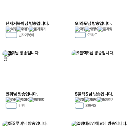
닌자거북이님 방송입니다.
오!라도님 방송입니다.
101
708
4.1K
79
1.7K
2.1K
닌자거북이
오!라도
MC
34
MC
36
민휘님 방송입니다.
S블랙S님 방송입니다.
74
1.3K
12.2K
73
358
347
민휘
S블랙S
MC
29
MC
6