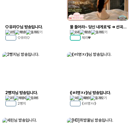
♡유리♡님 방송입니다.
물 들어라~ 당신 내게로🫧 ➜ 선곡💜➜ 듣방🎻➜ 소통☝️➜ 음악🍧
25
168
3.5K
24
166
3.0K
♡유리♡
체리♥
MC
27
MC
79
2빵지님 방송입니다.
《ㄹl영ㅈr》님 방송입니다.
21
1.5K
1.8K
16
499
2.3K
2빵지
《ㄹl영ㅈr》
MC
24
MC
28