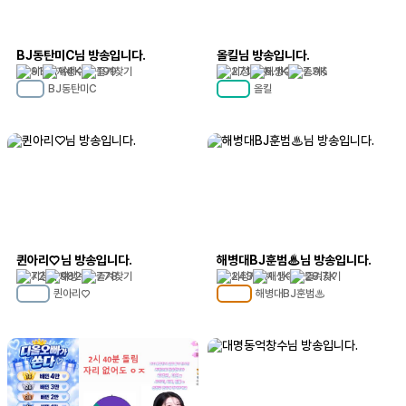
BJ동탄미C님 방송입니다.
올킬님 방송입니다.
91
1.4K
199
271
6.1K
7.9K
BJ동탄미C
올킬
MC
4
MC
74
퀸아리♡님 방송입니다.
해병대BJ훈범♨님 방송입니다.
72
982
778
243
1.1K
28.7K
퀸아리♡
해병대BJ훈범♨
MC
25
MC
114