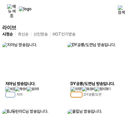
라이브
시청순
최신순
신인방송
HOT인기방송
지아님 방송입니다.
DY공룡/도연님 방송입니다.
92
1.1K
496
357
3.5K
16.7K
지아
DY공룡/도연
MC
13
MC
120