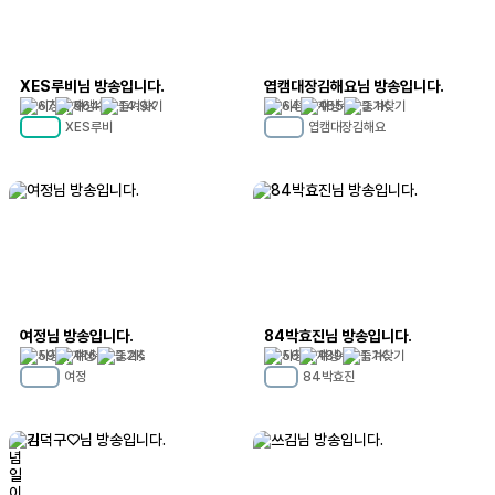
XES루비님 방송입니다.
엽캠대장김해요님 방송입니다.
67
564
14.9K
64
155
3.1K
XES루비
엽캠대장김해요
MC
76
MC
33
여정님 방송입니다.
84박효진님 방송입니다.
59
116
3.2K
56
139
1.1K
여정
84박효진
MC
30
MC
7