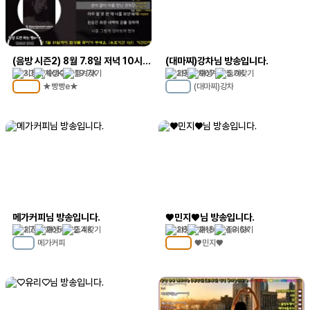
(음방 시즌2) 8월 7.8일 저녁 10시 (이벤트 진행)..!!!
(대마찌)강차님 방송입니다.
30
1.0K
19.7K
29
907
5.0K
★빵빵e★
(대마찌)강차
MC
105
MC
29
메가커피님 방송입니다.
♥민지♥님 방송입니다.
27
205
2.4K
26
216
48.6K
메가커피
♥민지♥
MC
11
MC
101