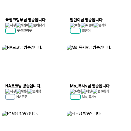
♥쌩크림♥님 방송입니다.
말만이님 방송입니다.
169
1.5K
11.4K
169
4.3K
9.1K
♥쌩크림♥
말만이
MC
53
MC
74
NA로코님 방송입니다.
Ms_목사v님 방송입니다.
158
169
362
144
167
2.5K
NA로코
Ms_목사v
MC
18
MC
74