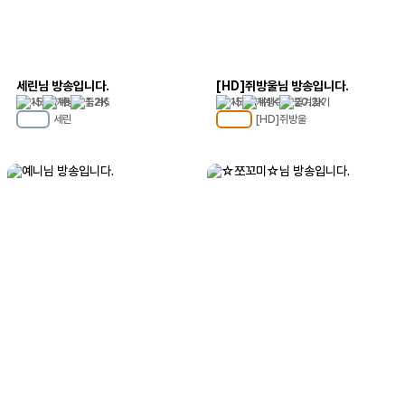
세린님 방송입니다.
[HD]쥐방울님 방송입니다.
15
15
1.2K
15
1.1K
20.2K
세린
[HD]쥐방울
MC
23
MC
103
예니님 방송입니다.
☆쪼꼬미☆님 방송입니다.
15
1.1K
2.0K
13
64
5.4K
예니
☆쪼꼬미☆
MC
11
MC
72