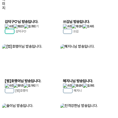
김덕구♡님 방송입니다.
쓰김님 방송입니다.
48
623
2.3K
46
1.3K
1.4K
김덕구♡
쓰김
MC
48
MC
14
[범]호랭이님 방송입니다.
혜지니님 방송입니다.
40
215
2.1K
40
2.8K
3.9K
[범]호랭이
혜지니
MC
33
MC
34