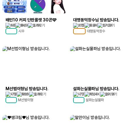
배민10 커피 단판룰렛 30콘🩷
대명동억창수님 방송입니다.
68
249
3.6K
215
2.9K
17.2K
시우
대명동억창수
MC
72
MC
102
M선범이형님 방송입니다.
설화는실물파님 방송입니다.
178
596
2.9K
177
15.4K
28.1K
M선범이형
설화는실물파
MC
57
MC
48