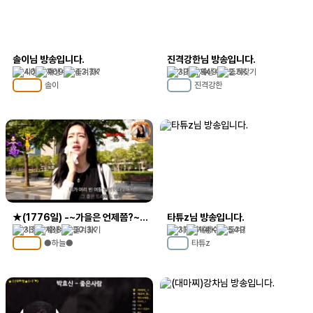
솔이님 방송입니다.
진격강한님 방송입니다.
40
709
43.7K
39
349
2.5K
솔이
진격강한
MC
122
MC
12
★(1776일) -~가을은 언제쯤?~~★음방,소통,신청곡~
타튜z님 방송입니다.
36
138
30.3K
31
1.4K
549
●하늘●
타튜z
MC
107
MC
2