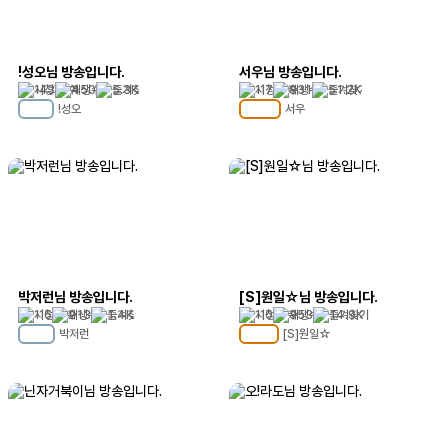
!성오님 방송입니다.
서우님 방송입니다.
143
450
5.3K
117
831
51.2K
!성오
서우
MC
38
MC
122
박저런님 방송입니다.
[S]원일☆님 방송입니다.
116
213
1.4K
110
353
14.9K
박저런
[S]원일☆
MC
26
MC
108