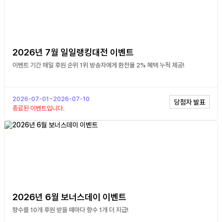
2026년 7월 일일랭킹대전 이벤트
이벤트 기간 매일 후원 순위 1위 방송자에게 환전율 2% 혜택 누적 제공!
2026-07-01
~
2026-07-10
당첨자 발표
종료된 이벤트입니다.
2026년 6월 보너스데이 이벤트
향수를 10개 후원 받을 때마다 향수 1개 더 지급!