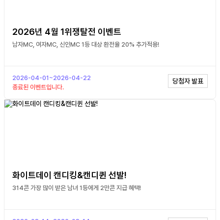
2026년 4월 1위쟁탈전 이벤트
남자MC, 여자MC, 신인MC 1등 대상 환전율 20% 추가적용!
2026-04-01
~
2026-04-22
당첨자 발표
종료된 이벤트입니다.
화이트데이 캔디킹&캔디퀸 선발!
314콘 가장 많이 받은 남녀 1등에게 2만콘 지급 혜택!