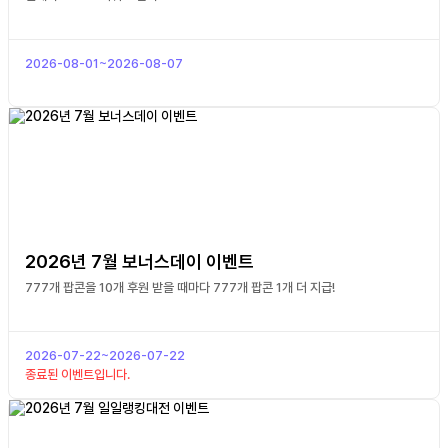
2026-08-01
~
2026-08-07
2026년 7월 보너스데이 이벤트
777개 팝콘을 10개 후원 받을 때마다 777개 팝콘 1개 더 지급!
2026-07-22
~
2026-07-22
종료된 이벤트입니다.