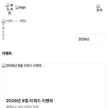
이벤트
>
이벤트
이벤트
2026년 8월 리워드 이벤트
결제하고 10% 리워드 받자!